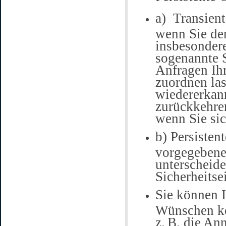
a)
Transient
wenn Sie de
insbesondere
sogenannte S
Anfragen Ih
zuordnen la
wiedererkan
zurückkehre
wenn Sie si
b) Persisten
vorgegebenen
unterscheide
Sicherheitse
Sie können I
Wünschen ko
z. B. die An