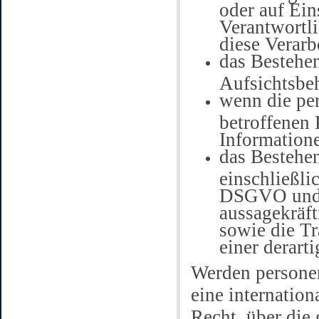
oder auf Ei
Verantwortl
diese Verarb
das Bestehen
Aufsichtsbe
wenn die pe
betroffenen 
Informatione
das Bestehe
einschließli
DSGVO und –
aussagekräft
sowie die T
einer derart
Werden personen
eine internation
Recht, über die