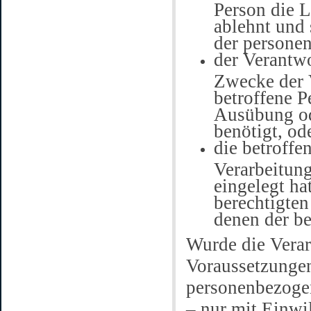
Person die 
ablehnt und
der persone
der Verantwo
Zwecke der V
betroffene P
Ausübung od
benötigt, od
die betroffe
Verarbeitun
eingelegt hat
berechtigte
denen der b
Wurde die Vera
Voraussetzungen
personenbezoge
– nur mit Einwi