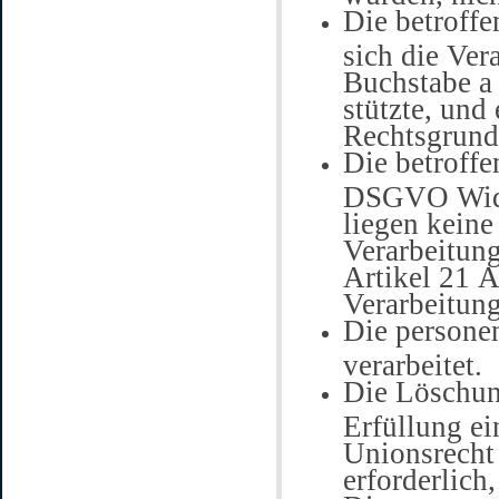
Die betroffe
sich die Ver
Buchstabe a
stützte, und
Rechtsgrundl
Die betroffe
DSGVO Wider
liegen keine
Verarbeitung
Artikel 21 
Verarbeitung
Die persone
verarbeitet.
Die Löschun
Erfüllung ei
Unionsrecht
erforderlich