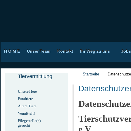
H O M E
Unser Team
Kontakt
Ihr Weg zu uns
Jobs
Startseite
Datenschutze
Tiervermittlung
Datenschutzer
UnsereTiere
Fundtiere
Datenschutze
Ältere Tiere
Vermittelt!
Tierschutzve
Pflegestelle(n)
gesucht
e.V.