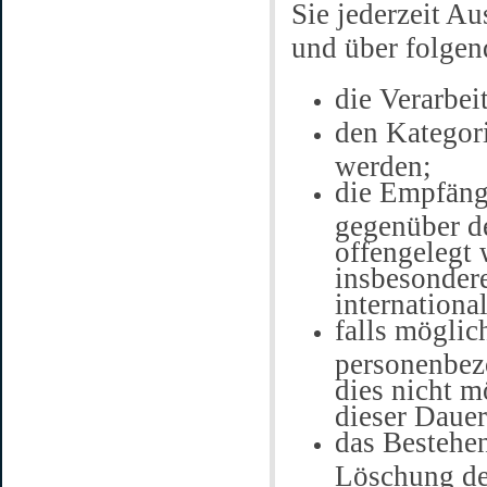
Sie jederzeit A
und über folgen
die Verarbe
den Kategori
werden;
die Empfäng
gegenüber d
offengelegt 
insbesondere
internationa
falls möglic
personenbezo
dies nicht m
dieser Dauer
das Bestehen
Löschung de