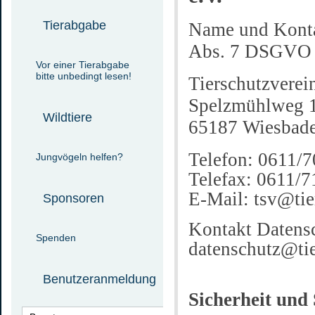
Tierabgabe
Name und Konta
Abs. 7 DSGVO
Vor einer Tierabgabe
bitte unbedingt lesen!
Tierschutzvere
Spelzmühlweg 
Wildtiere
65187 Wiesbad
Telefon: 0611/
Jungvögeln helfen?
Telefax: 0611/
E-Mail: tsv@tie
Sponsoren
Kontakt Datensc
Spenden
datenschutz@tie
Benutzeranmeldung
Sicherheit und