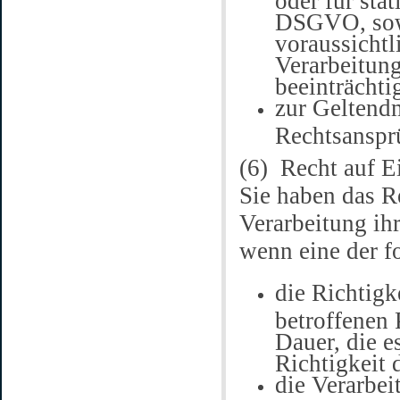
DSGVO, sowe
voraussichtl
Verarbeitun
beeinträchti
zur Geltend
Rechtsanspr
(6) Recht auf E
Sie haben das R
Verarbeitung ih
wenn eine der f
die Richtig
betroffenen 
Dauer, die e
Richtigkeit
die Verarbei