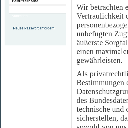
Wir betrachten e
Vertraulichkeit 
Anmelden
personenbezoge
Neues Passwort anfordern
unbefugten Zugr
äußerste Sorgfa
einen maximale
gewährleisten.
Als privatrecht
Bestimmungen d
Datenschutzgr
des Bundesdate
technische und 
sicherstellen, d
sowohl von uns,