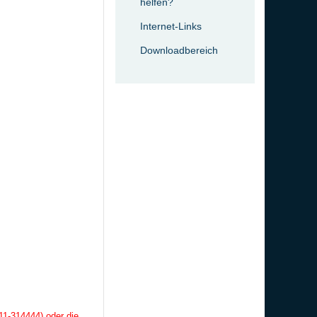
helfen?
Internet-Links
Downloadbereich
11-314444) oder die