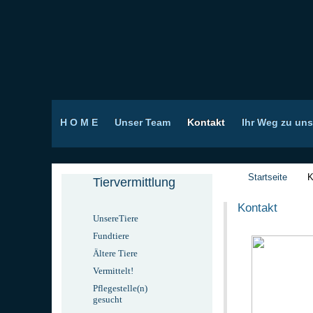
H O M E
Unser Team
Kontakt
Ihr Weg zu uns
Startseite
K
Tiervermittlung
Kontakt
UnsereTiere
Fundtiere
Ältere Tiere
Vermittelt!
Pflegestelle(n)
gesucht