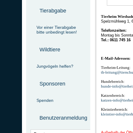
Tierabgabe
Tierheim Wiesbad
Spelzmühlweg 1, 
Vor einer Tierabgabe
Telefonzeiten:
bitte unbedingt lesen!
Montag bis Sonnta
Tel.: 0611 745 16
Wildtiere
E-Mail-Adressen:
Jungvögeln helfen?
Tierheim-Leitung:
th-leitung@tiersch
Hundebereich:
Sponsoren
hunde-info@tierhe
Katzenbereich:
Spenden
katzen-info@tierhe
Kleintierbereich:
kleintier-info@tie
Benutzeranmeldung
Außerhalb der Öffn