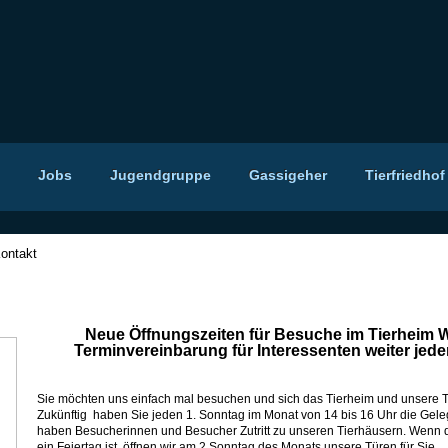
Jobs
Jugendgruppe
Gassigeher
Tierfriedhof
ontakt
Neue Öffnungszeiten für Besuche im Tierheim 
Terminvereinbarung für Interessenten weiter jede
Sie möchten uns einfach mal besuchen und sich das Tierheim und unsere 
Zukünftig haben Sie jeden 1. Sonntag im Monat von 14 bis 16 Uhr die Gel
haben Besucherinnen und Besucher Zutritt zu unseren Tierhäusern. Wenn 
ein Feiertag ist, öffnen wir am 2 Sonntag des Monats unsere Türen für Sie.