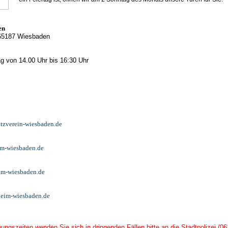
en
65187 Wiesbaden
g von 14.00 Uhr bis 16:30 Uhr
utzverein-wiesbaden.de
im-wiesbaden.de
im-wiesbaden.de
rheim-wiesbaden.de
ungszeiten wenden Sie sich in dringenden Fällen bitte an die Stadtpolizei (06