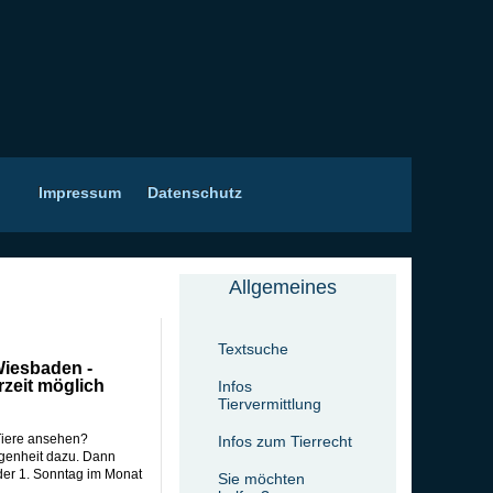
Impressum
Datenschutz
Allgemeines
Textsuche
Wiesbaden -
rzeit möglich
Infos
Tiervermittlung
Tiere ansehen?
Infos zum Tierrecht
egenheit dazu. Dann
der 1. Sonntag im Monat
Sie möchten