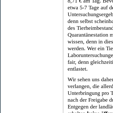
8,71 € am Tag. Bevo
etwa 5-7 Tage auf de
Untersuchungsergebn
denn selbst scheinb
des Tierheimbestand
Quarantänestation 
wissen, denn in dies
werden. Wer ein Tie
Laboruntersuchungen
fair, denn gleichze
entlastet.
Wir sehen uns dahe
verlangen, die aller
Unterbringung pro T
nach der Freigabe du
Entgegen der landlä