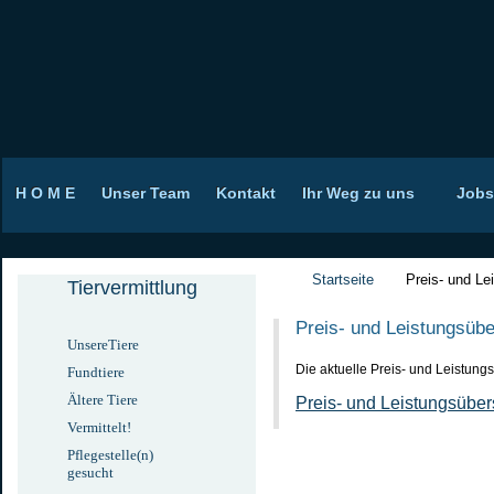
H O M E
Unser Team
Kontakt
Ihr Weg zu uns
Jobs
Startseite
Preis- und Le
Tiervermittlung
Preis-
und Leistungsübe
UnsereTiere
Die aktuelle Preis- und Leistung
Fundtiere
Ältere Tiere
Preis- und Leistungsüber
Vermittelt!
Pflegestelle(n)
gesucht